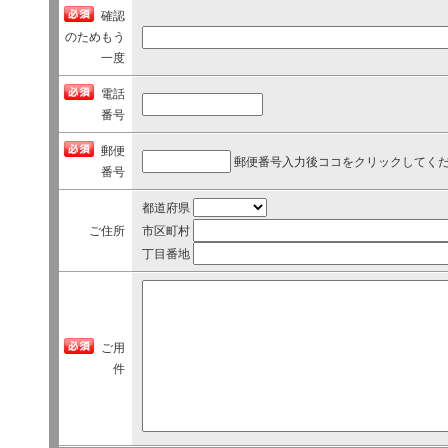
る
確認
と
のためもう
ご
一度
連
電話
絡
番号
で
き
郵便
ま
郵便番号入力後ココをクリックしてく
番号
せ
ん
都道府県
の
ご住所
市区町村
で
丁目番地
ご
注
意
く
ご用
だ
件
さ
い！